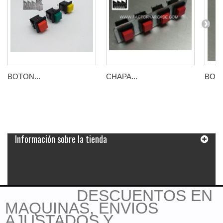
BOTON...
CHAPA...
BOTO
Información sobre la tienda
DESCUENTOS EN
MAQUINAS, ENVIOS
AJUSTADOS Y